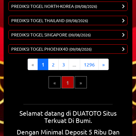
PREDIKSI TOGEL NORTH-KOREA
(09/08/2026)
PREDIKSI TOGEL THAILAND
(09/08/2026)
PREDIKSI TOGEL SINGAPORE
(09/08/2026)
PREDIKSI TOGEL PHOENIX4D
(09/08/2026)
«
1
2
3
...
1296
»
«
1
»
Selamat datang di DUATOTO Situs
Terkuat Di Bumi.
Dengan Minimal Deposit 5 Ribu Dan