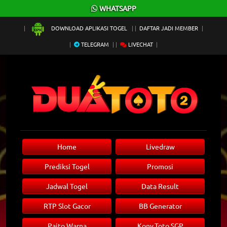
×
WHATSAPP
DOWNLOAD APLIKASI TOGEL
DAFTAR JADI MEMBER
TELEGRAM
LIVECHAT
Home
Livedraw
Prediksi Togel
Promosi
Jadwal Togel
Data Result
RTP Slot Gacor
BB Generator
Paito Warna
Konv.Toto SGP